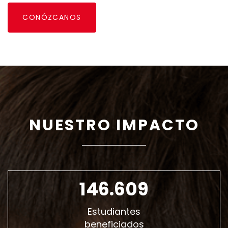
C
O
N
Ó
Z
C
A
N
O
S
NUESTRO IMPACTO
146.609
Estudiantes
beneficiados