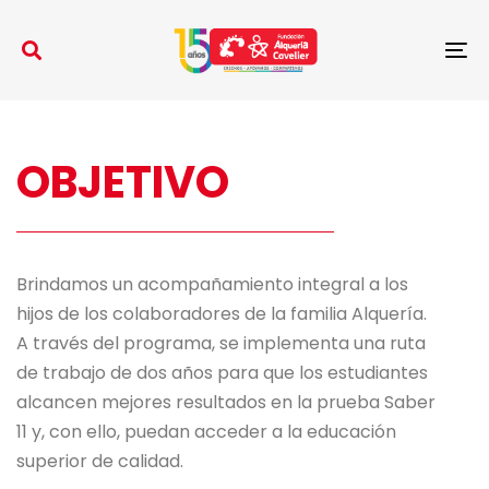
Skip
Skip
links
to
To
primary
na
navigation
Skip
to
OBJETIVO
content
Brindamos un acompañamiento integral a los
hijos de los colaboradores de la familia Alquería.
A través del programa, se implementa una ruta
de trabajo de dos años para que los estudiantes
alcancen mejores resultados en la prueba Saber
11 y, con ello, puedan acceder a la educación
superior de calidad.