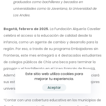
graduados como bachilleres y becados en
universidades como la Javeriana, la Universidad de
Los Andes.
Bogotá, febrero de 2025.
La Fundación Alquería Cavelier
celebra el acceso a la educación de calidad desde la
infancia, como un agente de cambio y desarrollo para la
región. Por eso, a través de su programa Embajadores sin
Fronteras, este mes entregará a 4 destacados estudiantes
de colegios públicos de Chía una beca para terminar la
primaria y el bachillerato en el Liceo Francés de Bogotá.
Este sitio web utiliza cookies para
Además, cuando se gradúen como bachilleres, financiará
mejorar tu experiencia.
sus estudios de educación superior en una de las mejores
Aceptar
universidades de Colombia.
“Contar con una cobertura educativa en los municipios de