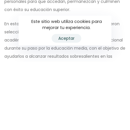
personales para que accedan, permanezcan y culminen
con éxito su educación superior.
Este sitio web utiliza cookies para
En esta edición, 122 de los estudiantes postulados fueron
mejorar tu experiencia.
seleccionados para recibir un acompañamiento
Aceptar
académico, con orientación vocacional y socioemocional
durante su paso por la educación media, con el objetivo de
ayudarlos a alcanzar resultados sobresalientes en las
pruebas Saber 11° y así cumplir su sueño de acceder a una
carrera universitaria.
Sergio Fernández, director ejecutivo de la
Fundación
Alquería Cavelier
, explica: “desde su inicio en el 2010, el
programa
Talentos Excepcionales
le ha abierto las
puertas a la educación superior de calidad a 491
estudiantes de Cundinamarca. Más de 220 de estos
jóvenes ya se graduaron de la carrera universitaria,
203 ya